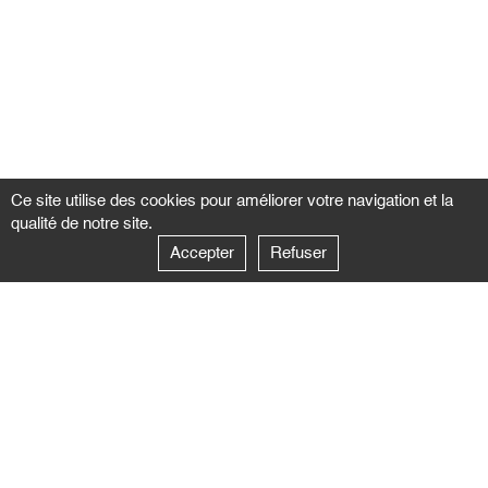
Ce site utilise des cookies pour améliorer votre navigation et la
qualité de notre site.
Accepter
Refuser
GALERIE NEGROPONTES
Paris
14–16 rue Jean-Jacques Rousseau – 75001 Paris
+ 33 1 71 18 19 51
galerie@negropontes-galerie.com
Du lundi au samedi de 10h à 19h
Venise
Dorsoduro 3900, 30123 Venezia – VE
+39 344 726 9384
venezia@negropontes-galerie.com